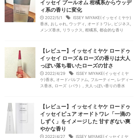
イッセイ プールオム 柑橘系からウッデ
ィ系の香りに変化
2022/5/1
ISSEY MIYAKE(イッセイミヤケ)
香水
,
おしゃれ
,
ウッディ
,
オードトワレ
,
ビジネス
,
メンズ香水
,
リラックス
,
柑橘系
,
都会的な香り
【レビュー】イッセイミヤケ ロードゥ
イッセイ ローズ＆ローズの香りは大人
っぽい落ち着いたローズの甘さ
2022/4/29
ISSEY MIYAKE(イッセイミヤ
ケ)香水
,
オードパルファム
,
フルーティー
,
レディー
ス香水
,
ローズ（バラ）
,
大人っぽい香りの香水
【レビュー】イッセイミヤケ ロードゥ
イッセイピュア オードトワレ「一滴の
しずく」をイメージした 甘すぎない爽
やかな香り
2022/4/27
ISSEY MIYAKE(イッセイミヤ