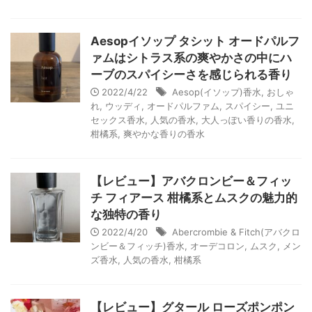
Aesopイソップ タシット オードパルフ
ァムはシトラス系の爽やかさの中にハ
ーブのスパイシーさを感じられる香り
2022/4/22
Aesop(イソップ)香水
,
おしゃ
れ
,
ウッディ
,
オードパルファム
,
スパイシー
,
ユニ
セックス香水
,
人気の香水
,
大人っぽい香りの香水
,
柑橘系
,
爽やかな香りの香水
【レビュー】アバクロンビー＆フィッ
チ フィアース 柑橘系とムスクの魅力的
な独特の香り
2022/4/20
Abercrombie & Fitch(アバクロ
ンビー＆フィッチ)香水
,
オーデコロン
,
ムスク
,
メン
ズ香水
,
人気の香水
,
柑橘系
【レビュー】グタール ローズポンポン