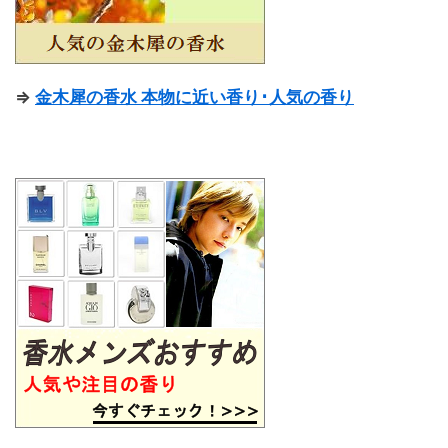
⇒
金木犀の香水 本物に近い香り･人気の香り