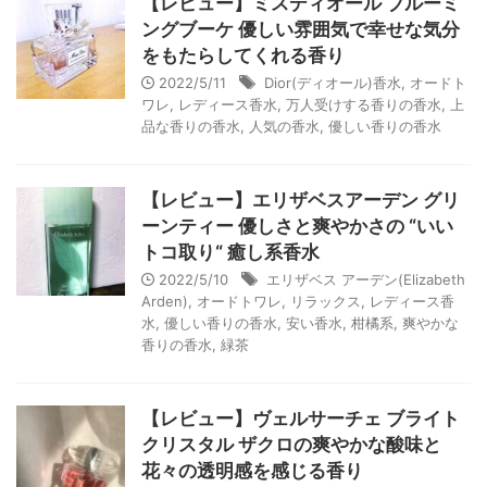
【レビュー】ミスディオール ブルーミ
ングブーケ 優しい雰囲気で幸せな気分
をもたらしてくれる香り
2022/5/11
Dior(ディオール)香水
,
オードト
ワレ
,
レディース香水
,
万人受けする香りの香水
,
上
品な香りの香水
,
人気の香水
,
優しい香りの香水
【レビュー】エリザベスアーデン グリ
ーンティー 優しさと爽やかさの “いい
トコ取り“ 癒し系香水
2022/5/10
エリザベス アーデン(Elizabeth
Arden)
,
オードトワレ
,
リラックス
,
レディース香
水
,
優しい香りの香水
,
安い香水
,
柑橘系
,
爽やかな
香りの香水
,
緑茶
【レビュー】ヴェルサーチェ ブライト
クリスタル ザクロの爽やかな酸味と
花々の透明感を感じる香り