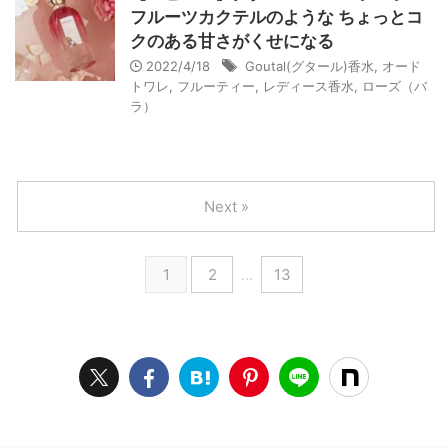
フルーツカクテルのような ちょっとコ
クのある甘さがくせになる
2022/4/18
Goutal(グタール)香水
,
オード
トワレ
,
フルーティー
,
レディース香水
,
ローズ（バ
ラ）
Next »
1
2
…
13