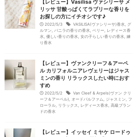
【レビュー】Vasilisa ヴァシリーサ メ
リッサ 甘酸っぱくてラブリーな香りを
お探しの方にイチオシです♪
2022/5/3
VASILISA(ヴァシリーサ)香水
,
グ
ルマン
,
バニラの香りの香水
,
ベリー
,
レディース香
水
,
優しい香りの香水
,
女の子らしい香りの香水
,
練
り香水
【レビュー】ヴァンクリーフ＆アーペ
ル カリフォルニアレヴェリーはジャス
ミンの香り リラックスしたい時におす
すめ
2022/5/2
Van Cleef & Arpels(ヴァン クリ
ーフ＆アーペル)
,
オードパルファム
,
ジャスミン
,
フ
ローラル
,
リラックス
,
レディース香水
,
高級ブラン
ドの香水
【レビュー】イッセイ ミヤケ ロードゥ