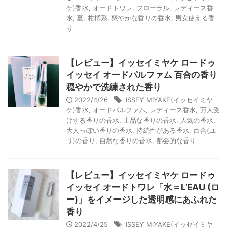
ケ)香水
,
オードトワレ
,
フローラル
,
レディース香
水
,
夏
,
柑橘系
,
爽やかな香りの香水
,
男女使える香
り
【レビュー】イッセイミヤケ ロードゥ
イッセイ オードパルファム 百合の香り
穏やかで洗練された香り
2022/4/26
ISSEY MIYAKE(イッセイミヤ
ケ)香水
,
オードパルファム
,
レディース香水
,
万人受
けする香りの香水
,
上品な香りの香水
,
人気の香水
,
大人っぽい香りの香水
,
持続性がある香水
,
百合(ユ
リ)の香り
,
自然な香りの香水
,
都会的な香り
【レビュー】イッセイミヤケ ロードゥ
イッセイ オードトワレ「水＝L’EAU (ロ
ー)」をイメージした透明感にあふれた
香り
2022/4/25
ISSEY MIYAKE(イッセイミヤ