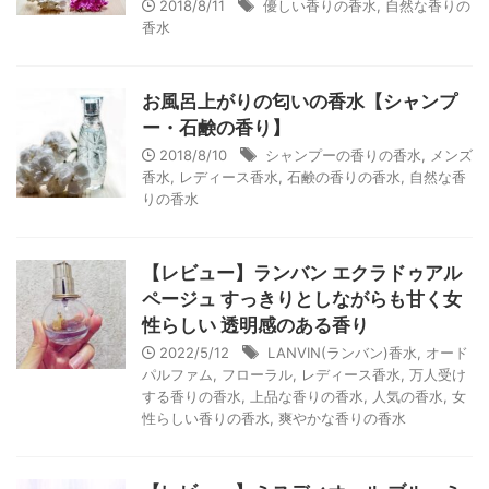
2018/8/11
優しい香りの香水
,
自然な香りの
香水
お風呂上がりの匂いの香水【シャンプ
ー・石鹸の香り】
2018/8/10
シャンプーの香りの香水
,
メンズ
香水
,
レディース香水
,
石鹸の香りの香水
,
自然な香
りの香水
【レビュー】ランバン エクラドゥアル
ページュ すっきりとしながらも甘く女
性らしい 透明感のある香り
2022/5/12
LANVIN(ランバン)香水
,
オード
パルファム
,
フローラル
,
レディース香水
,
万人受け
する香りの香水
,
上品な香りの香水
,
人気の香水
,
女
性らしい香りの香水
,
爽やかな香りの香水