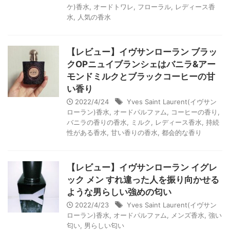
ケ)香水
,
オードトワレ
,
フローラル
,
レディース香
水
,
人気の香水
【レビュー】イヴサンローラン ブラッ
クOPニュイブランシェはバニラ&アー
モンドミルクとブラックコーヒーの甘
い香り
2022/4/24
Yves Saint Laurent(イヴサン
ローラン)香水
,
オードパルファム
,
コーヒーの香り
,
バニラの香りの香水
,
ミルク
,
レディース香水
,
持続
性がある香水
,
甘い香りの香水
,
都会的な香り
【レビュー】イヴサンローラン イグレ
ック メン すれ違った人を振り向かせる
ような男らしい強めの匂い
2022/4/23
Yves Saint Laurent(イヴサン
ローラン)香水
,
オードパルファム
,
メンズ香水
,
強い
匂い
,
男らしい匂い