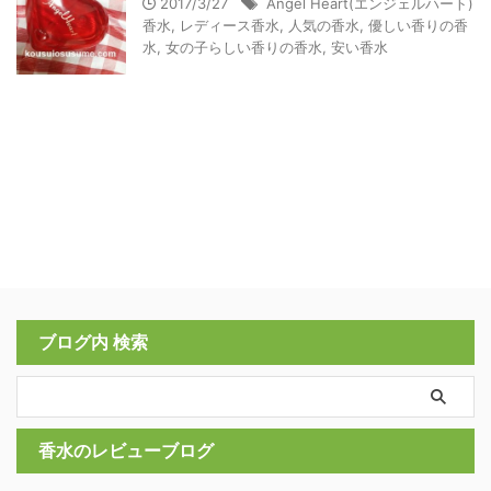
2017/3/27
Angel Heart(エンジェルハート)
香水
,
レディース香水
,
人気の香水
,
優しい香りの香
水
,
女の子らしい香りの香水
,
安い香水
ブログ内 検索
香水のレビューブログ