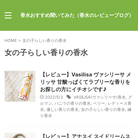
香水おすすめ聞いてみた（香水のレビューブログ）
HOME
>
女の子らしい香りの香水
女の子らしい香りの香水
【レビュー】Vasilisa ヴァシリーサ メ
リッサ 甘酸っぱくてラブリーな香りを
お探しの方にイチオシです♪
2022/5/3
VASILISA(ヴァシリーサ)香水
,
グ
ルマン
,
バニラの香りの香水
,
ベリー
,
レディース香
水
,
優しい香りの香水
,
女の子らしい香りの香水
,
練
り香水
【レビュー】アナスイ スイドリームス