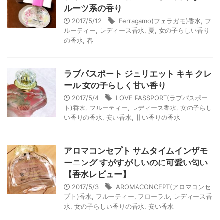
ルーツ系の香り
2017/5/12
Ferragamo(フェラガモ)香水
,
フ
ルーティー
,
レディース香水
,
夏
,
女の子らしい香り
の香水
,
春
ラブパスポート ジュリエット キキ クレ
ール 女の子らしく甘い香り
2017/5/4
LOVE PASSPORT(ラブパスポー
ト)香水
,
フルーティー
,
レディース香水
,
女の子らし
い香りの香水
,
安い香水
,
甘い香りの香水
アロマコンセプト サムタイムインザモ
ーニング すがすがしいのに可愛い匂い
【香水レビュー】
2017/5/3
AROMACONCEPT(アロマコンセ
プト)香水
,
フルーティー
,
フローラル
,
レディース香
水
,
女の子らしい香りの香水
,
安い香水