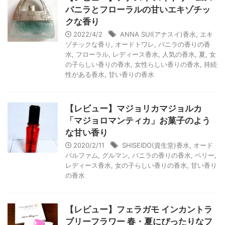
バニラとフローラルの甘いエキゾチッ
クな香り
2022/4/2
ANNA SUI(アナスイ)香水
,
エキ
ゾチックな香り
,
オードトワレ
,
バニラの香りの香
水
,
フローラル
,
レディース香水
,
人気の香水
,
夏
,
女
の子らしい香りの香水
,
女性らしい香りの香水
,
持続
性がある香水
,
甘い香りの香水
【レビュー】マジョリカマジョルカ
「マジョロマンティカ」お菓子のよう
な甘い香り
2020/2/11
SHISEIDO(資生堂)香水
,
オード
パルファム
,
グルマン
,
バニラの香りの香水
,
ベリー
,
レディース香水
,
女の子らしい香りの香水
,
甘い香り
の香水
【レビュー】フェラガモ インカントラ
ブリーフラワー 春・夏にぴったりなフ