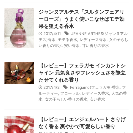
ジャンヌアルテス「スルタンフェアリ
ーローズ」うまく使いこなせばモテ効
果を狙える香水
2017/4/11
JEANNE ARTHES(ジャンヌアル
テス)香水
,
モテる香水
,
レディース香水
,
女の子らし
い香りの香水
,
安い香水
,
甘い香りの香水
【レビュー】フェラガモ インカントシ
ャイン 元気良さやフレッシュさを際立
たせてくれる香り
2017/4/2
Ferragamo(フェラガモ)香水
,
フ
ルーティー
,
フローラル
,
レディース香水
,
人気の香
水
,
女の子らしい香りの香水
,
安い香水
【レビュー】エンジェルハート さりげ
なく香る 爽やかで可愛らしい香り