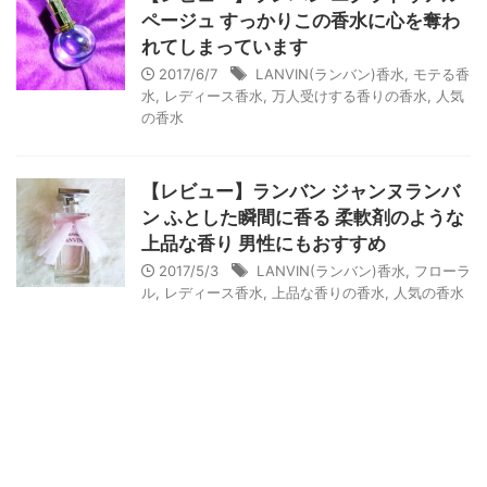
ページュ すっかりこの香水に心を奪わ
れてしまっています
2017/6/7
LANVIN(ランバン)香水
,
モテる香
水
,
レディース香水
,
万人受けする香りの香水
,
人気
の香水
【レビュー】ランバン ジャンヌランバ
ン ふとした瞬間に香る 柔軟剤のような
上品な香り 男性にもおすすめ
2017/5/3
LANVIN(ランバン)香水
,
フローラ
ル
,
レディース香水
,
上品な香りの香水
,
人気の香水