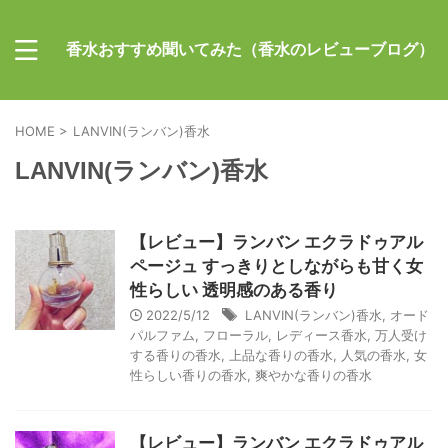
香水おすすめ聞いてみた（香水のレビューブログ）
HOME
>
LANVIN(ランバン)香水
LANVIN(ランバン)香水
【レビュー】ランバン エクラドゥアル
ページュ すっきりとしながらも甘く女
性らしい 透明感のある香り
2022/5/12
LANVIN(ランバン)香水
,
オード
パルファム
,
フローラル
,
レディース香水
,
万人受け
する香りの香水
,
上品な香りの香水
,
人気の香水
,
女
性らしい香りの香水
,
爽やかな香りの香水
【レビュー】ランバン エクラドゥアル