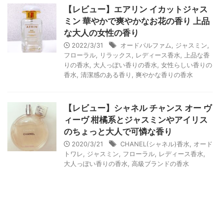
【レビュー】エアリン イカットジャス
ミン 華やかで爽やかなお花の香り 上品
な大人の女性の香り
2022/3/31
オードパルファム
,
ジャスミン
,
フローラル
,
リラックス
,
レディース香水
,
上品な香
りの香水
,
大人っぽい香りの香水
,
女性らしい香りの
香水
,
清潔感のある香り
,
爽やかな香りの香水
【レビュー】シャネル チャンス オー ヴ
ィーヴ 柑橘系とジャスミンやアイリス
のちょっと大人で可憐な香り
2020/3/21
CHANEL(シャネル)香水
,
オード
トワレ
,
ジャスミン
,
フローラル
,
レディース香水
,
大人っぽい香りの香水
,
高級ブランドの香水