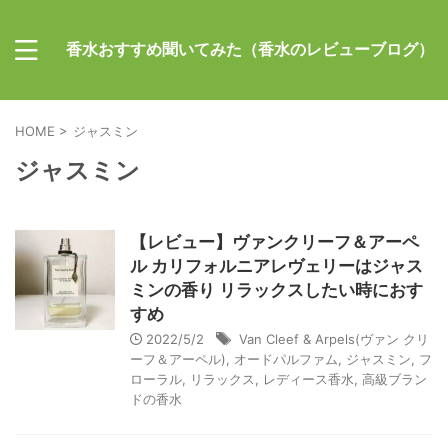
香水おすすめ聞いてみた（香水のレビューブログ）
HOME
>
ジャスミン
ジャスミン
【レビュー】ヴァンクリーフ＆アーペ
ル カリフォルニアレヴェリーはジャス
ミンの香り リラックスしたい時におす
すめ
2022/5/2
Van Cleef & Arpels(ヴァン クリ
ーフ＆アーペル)
,
オードパルファム
,
ジャスミン
,
フ
ローラル
,
リラックス
,
レディース香水
,
高級ブラン
ドの香水