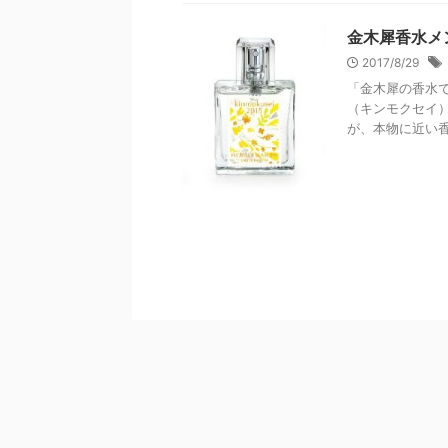
金木犀香水メ
2017/8/29
「金木犀の香水
（キンモクセイ
が、本物に近い香