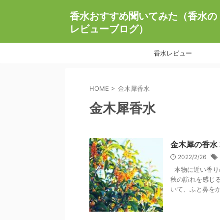
香水おすすめ聞いてみた（香水の
レビューブログ）
香水レビュー
HOME
>
金木犀香水
金木犀香水
金木犀の香水
2022/2/26
本物に近い香り
秋の訪れを感じ
いて、ふと鼻をかす